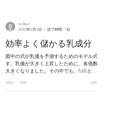
no3kyo
2025年2月3日
読了時間: 1分
効率よく儲かる乳成分
図中の式が乳価を予測するためのモデル式で
す。乳価が大きく上昇したために、各係数も
大きくなりました。その中でも、Fat%と
SNF%が以前の2倍前後の値となっておりま
す。Fat%の場合、0.1%の増減で1.46円の変
化を生じます（以前は 0.75円）。SNF%の場
合、1.91円...