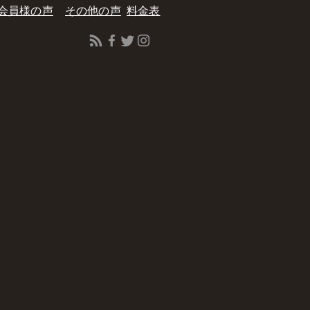
​会員様の声
​その他の声
料金表