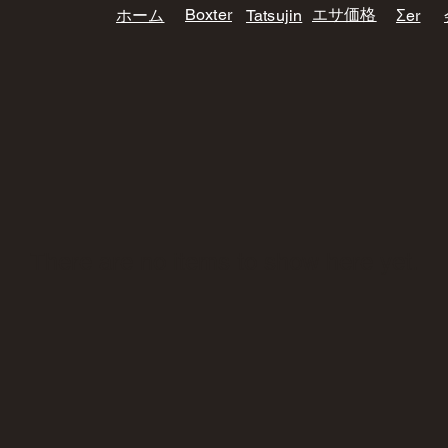
Boxter
エサ価格
​ホーム
Tatsujin
​Σer
There are no items to show here yet.