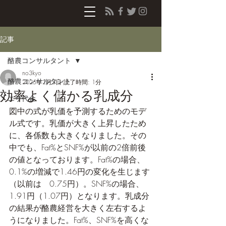
記事
酪農コンサルタント
no3kyo
酪農コンサルタント
2025年2月3日
読了時間: 1分
効率よく儲かる乳成分
エサ代金
図中の式が乳価を予測するためのモデ
ル式です。乳価が大きく上昇したため
に、各係数も大きくなりました。その
中でも、Fat%とSNF%が以前の2倍前後
の値となっております。Fat%の場合、
0.1%の増減で1.46円の変化を生じます
（以前は	0.75円）。SNF%の場合、
1.91円（1.07円）となります。乳成分
の結果が酪農経営を大きく左右するよ
うになりました。Fat%、SNF%を高くな