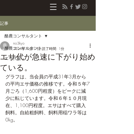
記事
酪農コンサルタント
no3kyo
酪農コンサルタント
2024年10月17日
読了時間: 1分
エサ代が急速に下がり始め
エサ代金
ている。
グラフは、当会員の平成31年3月から
の平均エサ価格の推移です。令和５年7
月ごろ（1,600円程度）をピークに減
少に転じています。令和６年１０月現
在、1,100円程度。エサはすべて購入
飼料。自給粗飼料、飼料用稲ワラ等は
0kg。